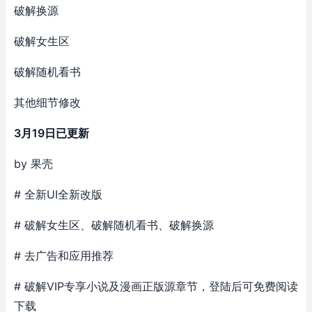
破解换源
破解女生区
破解随机看书
其他细节修改
3月19日已更新
by 果壳
# 全新UI全新改版
# 破解女生区、破解随机看书、破解换源
# 去广告和应用推荐
# 破解VIP专享小说及漫画正版源章节，登陆后可免费阅读
下载