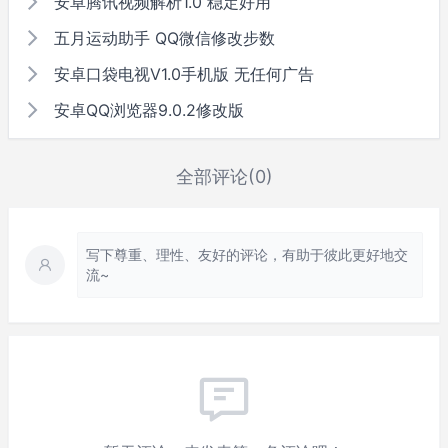
安卓腾讯视频解析1.0 稳定好用
五月运动助手 QQ微信修改步数
安卓口袋电视V1.0手机版 无任何广告
安卓QQ浏览器9.0.2修改版
全部评论(0)
写下尊重、理性、友好的评论，有助于彼此更好地交
流~